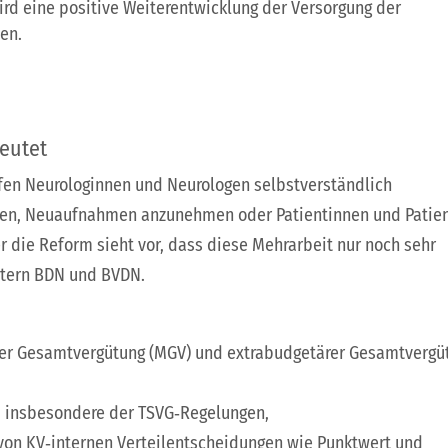
ird eine positive Weiterentwicklung der Versorgung der
en.
deutet
fen Neurologinnen und Neurologen selbstverständlich
nen, Neuaufnahmen anzunehmen oder Patientinnen und Patie
r die Reform sieht vor, dass diese Mehrarbeit nur noch sehr
äutern BDN und BVDN.
gter Gesamtvergütung (MGV) und extrabudgetärer Gesamtvergü
e, insbesondere der TSVG‑Regelungen,
 von KV‑internen Verteilentscheidungen wie Punktwert und