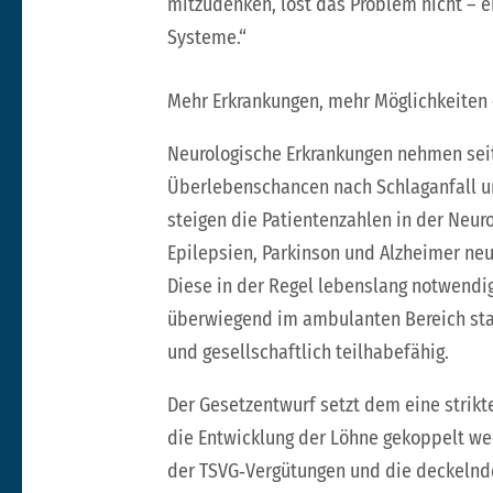
mitzudenken, löst das Problem nicht – e
Systeme.“
Mehr Erkrankungen, mehr Möglichkeiten
Neurologische Erkrankungen nehmen seit
Überlebenschancen nach Schlaganfall u
steigen die Patientenzahlen in der Neur
Epilepsien, Parkinson und Alzheimer ne
Diese in der Regel lebenslang notwendi
überwiegend im ambulanten Bereich stat
und gesellschaftlich teilhabe­fähig.
Der Gesetzentwurf setzt dem eine strik
die Entwicklung der Löhne gekoppelt we
der TSVG‑Vergütungen und die deckelnd