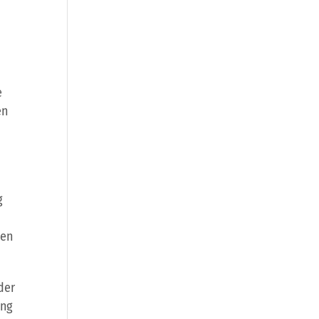
e
en
g
sen
der
ung