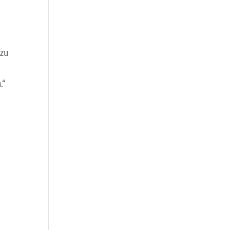
 zu
.“