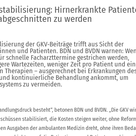
stabilisierung: Hirnerkrankte Patien
 abgeschnitten zu werden
isierung der GKV‑Beiträge trifft aus Sicht der
ntinnen und Patienten. BDN und BVDN warnen: We
ür schnelle Facharzttermine gestrichen werden,
gere Wartezeiten, weniger Zeit pro Patient und ei
 Therapien – ausgerechnet bei Erkrankungen de
e und kontinuierliche Behandlung ankommt, um
nsystems zu vermeiden.
 Handlungsdruck besteht“, betonen BDN und BVDN. „Die GKV wi
schüssen stabilisiert, die Kosten steigen weiter, ohne Refor
 den Ausgaben der ambulanten Medizin dreht, ohne ihren Beda