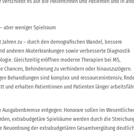
r verschiebt es auf die Patientinnen und Patienten und in an
 – aber weniger Spielraum
 Jahren zu – durch den demografischen Wandel, bessere
nd anderen Akuterkrankungen sowie verbesserte Diagnostik
ologie. Gleichzeitig eröffnen moderne Therapien bei MS,
ue Chancen, Behinderung zu verhindern oder hinauszuzögern.
gen Behandlungen sind komplex und ressourcenintensiv, find
t und erhalten Patientinnen und Patienten länger arbeitsfäh
te Ausgabenbremse entgegen: Honorare sollen im Wesentliche
rden, extrabudgetäre Spielräume werden durch die Streichun
e Neuordnung der extrabudgetären Gesamtvergütung deutlic