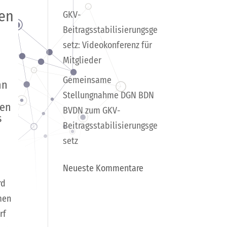
ten
GKV-
Beitragsstabilisierungsge
setz: Videokonferenz für
Mitglieder
Gemeinsame
nn
Stellungnahme DGN BDN
nen
BVDN zum GKV-
s
Beitragsstabilisierungsge
setz
Neueste Kommentare
rd
men
rf