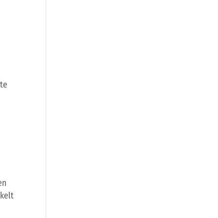
te
,
en
kelt