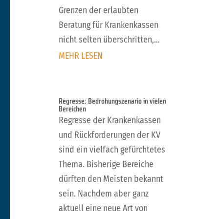
Grenzen der erlaubten
Beratung für Krankenkassen
nicht selten überschritten,
teilweise sind die
MEHR LESEN
Informationen irreführend. Der
Justiziar des BVDN/BND/BVDP
erläutert anhand eines
Regresse: Bedrohungszenario in vielen
Bereichen
aktuellen Beispiels
Regresse der Krankenkassen
verschiedener Kostenträger zu
und Rückforderungen der KV
Safinamid, worauf bei solchen
sind ein vielfach gefürchtetes
Informationsschreiben zu
Thema. Bisherige Bereiche
achten ist und wie die
dürften den Meisten bekannt
Therapiefreiheit erhalten
sein. Nachdem aber ganz
bleibt.
aktuell eine neue Art von