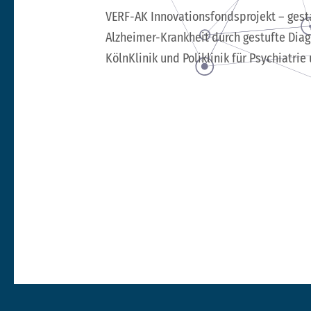
VERF-AK Innovationsfondsprojekt – gest
Alzheimer-Krankheit durch gestufte Diag
KölnKlinik und Poliklinik für Psychiatri