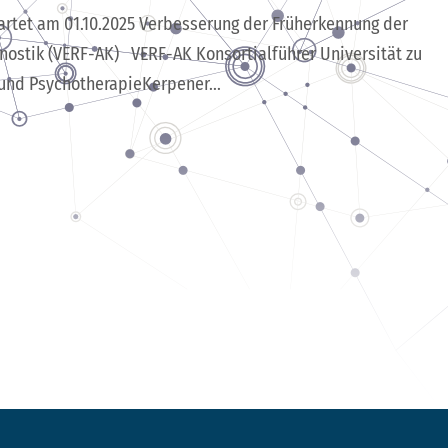
artet am 01.10.2025 Verbesserung der Früherkennung der
nostik (VERF-AK) VERF-AK Konsortialführer Universität zu
e und PsychotherapieKerpener...