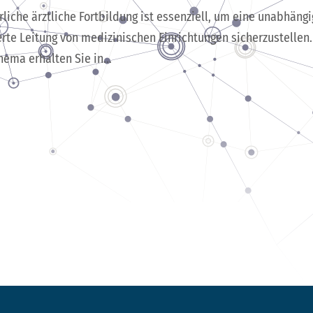
liche ärztliche Fortbildung ist essenziell, um eine unabhängi
rte Leitung von medizinischen Einrichtungen sicherzustellen
ema erhalten Sie in...