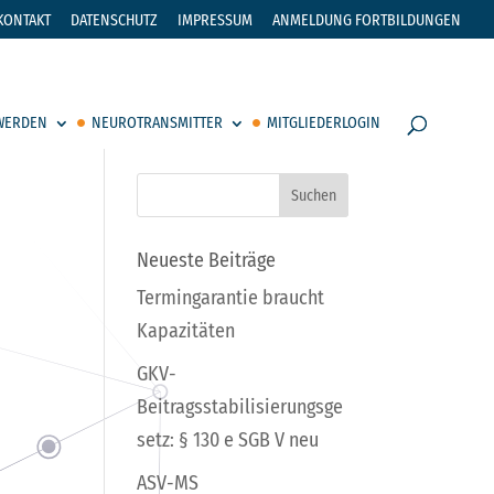
KONTAKT
DATENSCHUTZ
IMPRESSUM
ANMELDUNG FORTBILDUNGEN
 WERDEN
NEUROTRANSMITTER
MITGLIEDERLOGIN
e
Neueste Beiträge
Termingarantie braucht
Kapazitäten
GKV-
Beitragsstabilisierungsge
setz: § 130 e SGB V neu
ASV-MS